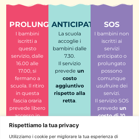
PROLUNGATO
ANTICIPATO
SOS
I bambini
La scuola
I bambini non
iscritti a
accoglie i
iscritti ai
questo
bambini dalle
servizi
servizio, dalle
7.30.
anticipato o
16.00 alle
Il servizio
prolungato
17.00, si
prevede
un
possono
fermano a
costo
comunque
scuola. Il ritiro
aggiuntivo
usufruire dei
in questa
rispetto alla
servizi.
fascia oraria
retta
.
Il servizio SOS
prevede libero
prevede
un
accesso in
costo di 10
base alle
euro per ogni
Rispettiamo la tua privacy
diverse
utilizzo.
Utilizziamo i cookie per migliorare la tua esperienza di
necessità.