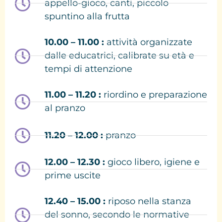
appello-gioco, canti, piccolo
spuntino alla frutta
10.00 – 11.00 :
attività organizzate
dalle educatrici, calibrate su età e
tempi di attenzione
11.00 – 11.20 :
riordino e preparazione
al pranzo
11.20 – 12.00 :
pranzo
12.00 – 12.30 :
gioco libero, igiene e
prime uscite
12.40 – 15.00 :
riposo nella stanza
del sonno, secondo le normative