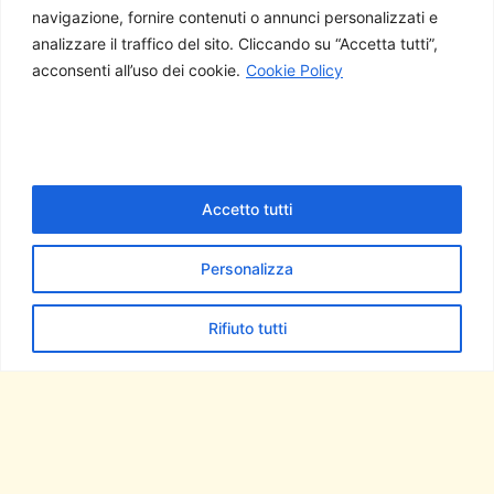
navigazione, fornire contenuti o annunci personalizzati e
Il servizio
analizzare il traffico del sito. Cliccando su “Accetta tutti”,
prevede
un
acconsenti all’uso dei cookie.
Cookie Policy
costo
aggiuntivo
rispetto alla
retta.
Accetto tutti
Chiama ora
Personalizza
Rifiuto tutti