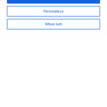
Personalizza
Rifiuto tutti
NIDO E SCUOLA DELLINFANZIA G.
SEGA
Via Giovanni Sega
25135 Brescia
+39 030 36 01 92
info@maternasega.it
segreteria@maternasega.it
La nostra scuola
Il nido